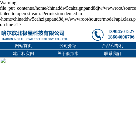
Warning:
file_put_contents(/home/chinaddw5cahzignpand8djw/wwwroot/source/
failed to open stream: Permission denied in
/home/chinaddw5cahzignpand8djw/wwwroot/source/model/api.class.
on line 217
13904501527
18604606706
网站首页
公司介绍
产品和专利
建厂和实例
关于低氘水
联系我们