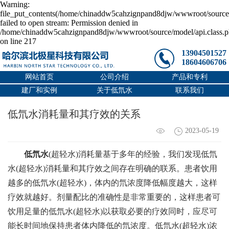
Warning:
file_put_contents(/home/chinaddw5cahzignpand8djw/wwwroot/source/
failed to open stream: Permission denied in
/home/chinaddw5cahzignpand8djw/wwwroot/source/model/api.class.
on line 217
13904501527
18604606706
网站首页
公司介绍
产品和专利
建厂和实例
关于低氘水
联系我们
低氘水消耗量和其疗效的关系
2023-05-19
低氘水
(超轻水)消耗量基于多年的经验，我们发现低氘
水(超轻水)消耗量和其疗效之间存在明确的联系。患者饮用
越多的低氘水(超轻水)，体内的氘浓度降低幅度越大，这样
疗效就越好。剂量配比的准确性是非常重要的，这样患者可
饮用足量的低氘水(超轻水)以获取必要的疗效同时，应尽可
能长时间地保持患者体内降低的氘浓度。低氘水(超轻水)浓