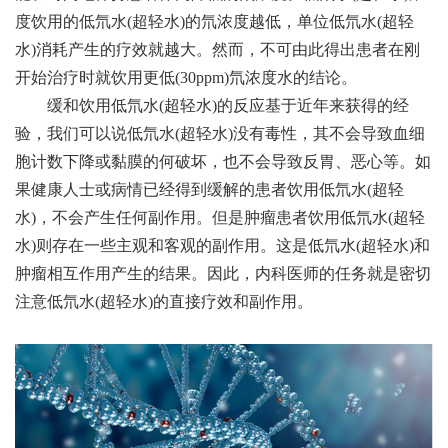
度饮用的低氘水(超轻水)的氘浓度越低，单位低氘水(超轻
水)消耗产生的疗效就越大。然而，不可由此得出患者在刚
开始治疗时就饮用更低(30ppm)氘浓度水的结论。
缓和饮用低氘水(超轻水)的反应基于近年来获得的经
验，我们可以说低氘水(超轻水)没有毒性，其不会导致血细
胞计数下降或黏膜的何破坏，也不会导致反胃、恶心等。如
果健康人士或病情已经得到缓解的患者饮用低氘水(超轻
水)，不会产生任何副作用。但是肿瘤患者饮用低氘水(超轻
水)则存在一些主观和客观的副作用。这是低氘水(超轻水)和
肿瘤相互作用产生的结果。因此，内科医师的任务就是密切
注意低氘水(超轻水)的直接疗效和副作用。