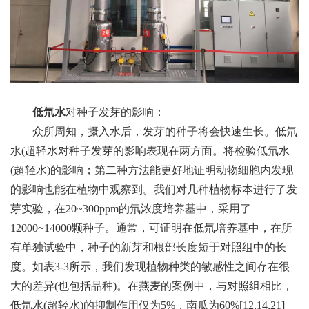
低氘水
对种子发芽的影响：
众所周知，摄入水后，发芽的种子将会快速生长。低氘
水(超轻水对种子发芽的影响表现在两方面。将检验低氘水
(超轻水)的影响；第二种方法能更好地证明动物细胞内发现
的影响也能在植物中观察到。我们对几种植物标本进行了发
芽实验，在20~300ppm的氘浓度培养基中，采用了
12000~14000颗种子。通常，可证明在低氘培养基中，在所
有单独试验中，种子的新芽和根部长度短于对照组中的长
度。如表3-3所示，我们发现植物种类的敏感性之间存在很
大的差异(也包括品种)。在燕麦的案例中，与对照组相比，
低氘水(超轻水)的抑制作用仅为5%，南瓜为60%[12,14,21]