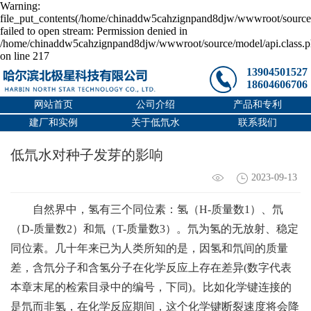
Warning:
file_put_contents(/home/chinaddw5cahzignpand8djw/wwwroot/source/
failed to open stream: Permission denied in
/home/chinaddw5cahzignpand8djw/wwwroot/source/model/api.class.
on line 217
13904501527
18604606706
网站首页
公司介绍
产品和专利
建厂和实例
关于低氘水
联系我们
低氘水​对种子发芽的影响
2023-09-13
自然界中，氢有三个同位素：氢（H-质量数1）、氘
（D-质量数2）和氚（T-质量数3）。氘为氢的无放射、稳定
同位素。几十年来已为人类所知的是，因氢和氘间的质量
差，含氘分子和含氢分子在化学反应上存在差异(数字代表
本章末尾的检索目录中的编号，下同)。比如化学键连接的
是氘而非氢，在化学反应期间，这个化学键断裂速度将会降