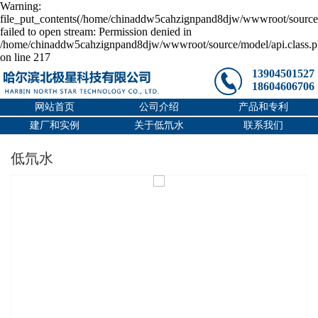
Warning:
file_put_contents(/home/chinaddw5cahzignpand8djw/wwwroot/source/
failed to open stream: Permission denied in
/home/chinaddw5cahzignpand8djw/wwwroot/source/model/api.class.
on line 217
13904501527
18604606706
网站首页
公司介绍
产品和专利
建厂和实例
关于低氘水
联系我们
低氘水