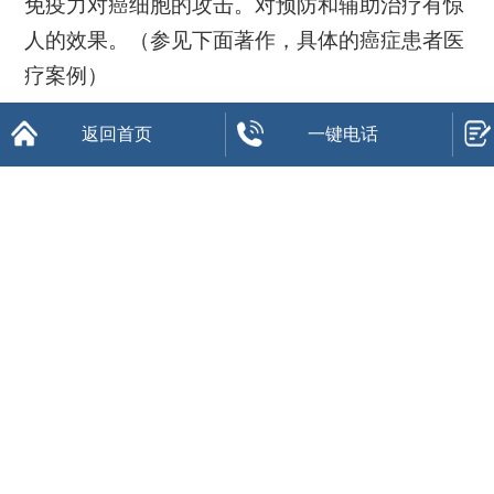
免疫力对癌细胞的攻击。对预防和辅助治疗有惊
人的效果。（参见下面著作，具体的癌症患者医
疗案例）
返回首页
一键电话
《让癌细胞消失的水-低氘水》
作者：西新宿医院院长高原喜八郎、神奈川大学理学部教授关邦博
《癌症防治—低氘水的生物学效应》