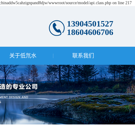
e/chinaddw5cahzignpand8djw/wwwroot/source/model/api.class.php on line 217
13904501527
18604606706
关于低氘水
联系我们