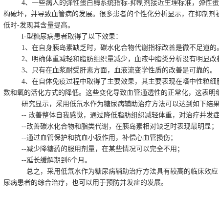
4
、一些病人的弹性蛋白酶系统指标
-
抑制剂接近生理标准，弹性蛋
构破坏，并导致血管病的发展。很多患者的个性化分析显示，在抑制剂
低时
-
发现其含量提高。
I-
型糖尿病患者取得了以下效果：
1
、在自身胰岛素缺乏时，碳水化合物代谢指标改善是微不足道的
2
、明确体重减轻和脂肪组织量减少，血液中脂类分析没有明显改
3
、只有在血浆耐受肝素方面，血液流变学性质的改善是可靠的。
4
、在自体免疫过程中取得了主要效果，其主要表现在嗜中性粒细
数和氧的活化方式的降低。这些变化导致血管通透性的正常化，这表明
研究显示，采用低氘水作为糖尿病辅助治疗方法可以达到如下结
--
改善整体自我感觉，通过降低脂肪组织减轻体重，对治疗并发
--
改善碳水化合物和脂类代谢，在胰岛素相对缺乏时表现最明显；
--
通过血管保护和抗血小板作用，补偿心血管损伤；
--
减少降糖药的服用剂量，在某些情况可以完全不用；
--
延长缓解期到
6
个月。
总之，采用低氘水作为糖尿病辅助治疗方法具有较高的临床效应
尿病患者的综合治疗，也可以用于预防并发症的发展。