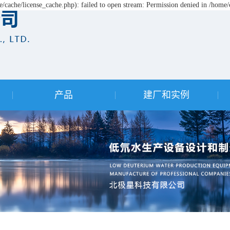
cache/license_cache.php): failed to open stream: Permission denied in /hom
产品
建厂和实例