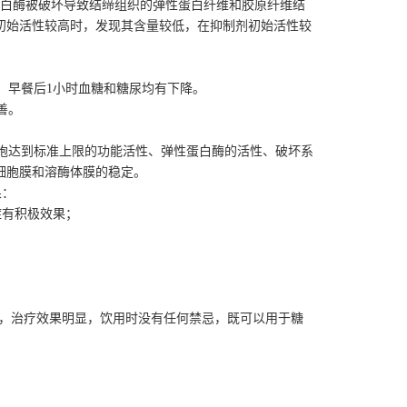
白酶被破坏导致结缔组织的弹性蛋白纤维和胶原纤维结
初始活性较高时，发现其含量较低，在抑制剂初始活性较
。早餐后
1
小时血糖和糖尿均有下降。
善。
胞达到标准上限的功能活性、弹性蛋白酶的活性、破坏系
细胞膜和溶酶体膜的稳定。
果：
症有积极效果；
，治疗效果明显，饮用时没有任何禁忌，既可以用于糖