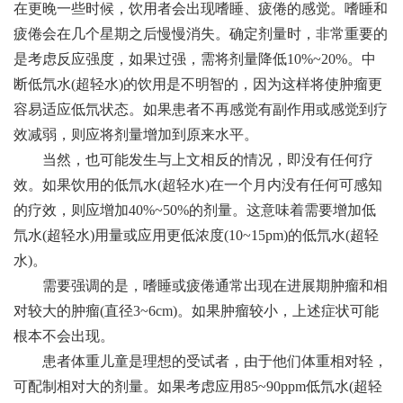
在更晚一些时候，饮用者会出现嗜睡、疲倦的感觉。嗜睡和
疲倦会在几个星期之后慢慢消失。确定剂量时，非常重要的
是考虑反应强度，如果过强，需将剂量降低10%~20%。中
断低氘水(超轻水)的饮用是不明智的，因为这样将使肿瘤更
容易适应低氘状态。如果患者不再感觉有副作用或感觉到疗
效减弱，则应将剂量增加到原来水平。
当然，也可能发生与上文相反的情况，即没有任何疗
效。如果饮用的低氘水(超轻水)在一个月内没有任何可感知
的疗效，则应增加40%~50%的剂量。这意味着需要增加低
氘水(超轻水)用量或应用更低浓度(10~15pm)的低氘水(超轻
水)。
需要强调的是，嗜睡或疲倦通常出现在进展期肿瘤和相
对较大的肿瘤(直径3~6cm)。如果肿瘤较小，上述症状可能
根本不会出现。
患者体重儿童是理想的受试者，由于他们体重相对轻，
可配制相对大的剂量。如果考虑应用85~90ppm低氘水(超轻