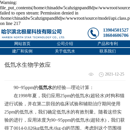
Warning:
file_put_contents(/home/chinaddw5cahzignpand8djw/wwwroot/source/
failed to open stream: Permission denied in
/home/chinaddw5cahzignpand8djw/wwwroot/source/model/api.class.
on line 217
13904501527
18604606706
网站首页
公司介绍
产品和专利
建厂和实例
关于低氘水
联系我们
低氘水生物学效应
2021-12-25
90~95ppm的
低氘水
的经验—理论计算：
在1998年夏，我们应用25pm的低氘水(超轻水)对狗和猫
进行试验，并在第二阶段的临床试验和辅助治疗期间使用
25pm的低氘水，我们确定低氘水的有效剂量。随着这些实
验的进行，应用浓度为90~95ppm的低氘水(超轻水)，我们获
得了0014-0.026kg低氘水/(kg·d)的范围。考虑到这个范围很