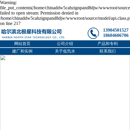
Warning:
file_put_contents(/home/chinaddw5cahzignpand8djw/wwwroot/source/
failed to open stream: Permission denied in
/home/chinaddw5cahzignpand8djw/wwwroot/source/model/api.class.
on line 217
13904501527
18604606706
网站首页
公司介绍
产品和专利
建厂和实例
关于低氘水
联系我们