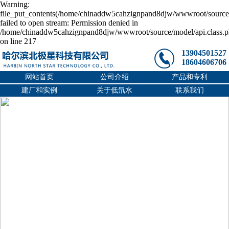
Warning:
file_put_contents(/home/chinaddw5cahzignpand8djw/wwwroot/source/
failed to open stream: Permission denied in
/home/chinaddw5cahzignpand8djw/wwwroot/source/model/api.class.
on line 217
13904501527
18604606706
网站首页
公司介绍
产品和专利
建厂和实例
关于低氘水
联系我们