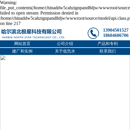
Warning:
file_put_contents(/home/chinaddw5cahzignpand8djw/wwwroot/source/
failed to open stream: Permission denied in
/home/chinaddw5cahzignpand8djw/wwwroot/source/model/api.class.
on line 217
13904501527
18604606706
网站首页
公司介绍
产品和专利
建厂和实例
关于低氘水
联系我们